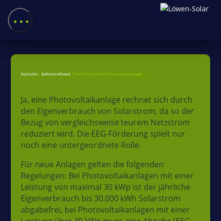
Startseite
|
Balkonkraftwerk
|
Rechnet sich eine Photovoltaikanlage?
Ja, eine Photovoltaikanlage rechnet sich durch
den Eigenverbrauch von Solarstrom, da so der
Startseite
Bezug von vergleichsweise teurem Netzstrom
reduziert wird. Die EEG-Förderung spielt nur
Unsere
noch eine untergeordnete Rolle.
Leistungen
Für neue Anlagen gelten die folgenden
Produkte
Regelungen: Bei Photovoltaikanlagen mit einer
Leistung von maximal 30 kWp ist der jährliche
Shop
Eigenverbrauch bis 30.000 kWh Solarstrom
abgabefrei, bei Photovoltaikanlagen mit einer
Referenzen