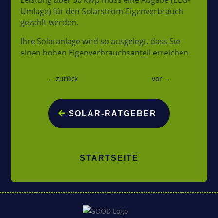
Leistung über 30 kWp muss eine Abgabe (EEG-
Umlage) für den Solarstrom-Eigenverbrauch
Solar
gezahlt werden.
Ratgeber
Ihre Solaranlage wird so ausgelegt, dass Sie
Über
einen hohen Eigenverbrauchsanteil erreichen.
uns
Kontakt
←
zurück
vor
→
SOLAR-RATGEBER
Folgen
STARTSEITE
Folgen