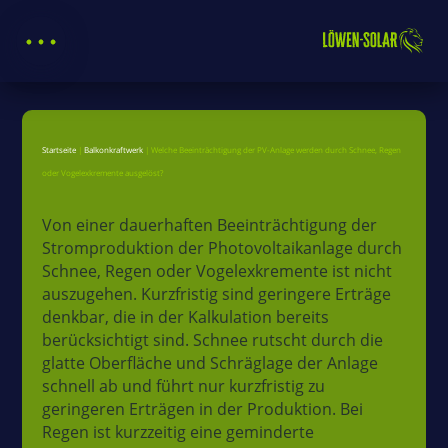
Startseite
|
Balkonkraftwerk
|
Welche Beeinträchtigung der PV-Anlage werden durch Schnee, Regen
oder Vogelexkremente ausgelöst?
Von einer dauerhaften Beeinträchtigung der
Stromproduktion der Photovoltaikanlage durch
Startseite
Schnee, Regen oder Vogelexkremente ist nicht
auszugehen. Kurzfristig sind geringere Erträge
Unsere
denkbar, die in der Kalkulation bereits
Leistungen
berücksichtigt sind. Schnee rutscht durch die
glatte Oberfläche und Schräglage der Anlage
Produkte
schnell ab und führt nur kurzfristig zu
geringeren Erträgen in der Produktion. Bei
Shop
Regen ist kurzzeitig eine geminderte